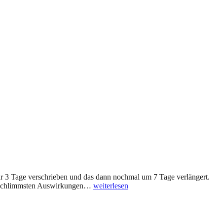
ür 3 Tage verschrieben und das dann nochmal um 7 Tage verlängert.
Erkältung
ie schlimmsten Auswirkungen…
weiterlesen
&
Antibiotika