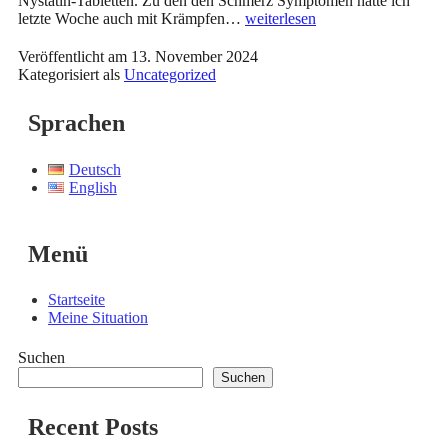
Nystatin-Tabletten. Zu den den Schmerz Symptomen hatte ich
Besserung?
letzte Woche auch mit Krämpfen…
weiterlesen
Veröffentlicht am
13. November 2024
Kategorisiert als
Uncategorized
Sprachen
Deutsch
English
Menü
Startseite
Meine Situation
Suchen
Suchen
Recent Posts